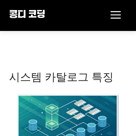
Skip
to
Me
콩디 코딩
content
시스템 카탈로그 특징