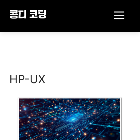
Skip
to
Me
콩디 코딩
content
HP-UX