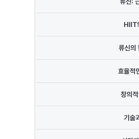
류신: 
HII
류신의
효율적인
창의적인
기술과