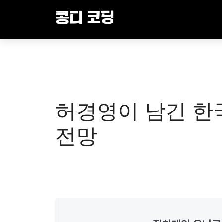
Skip
콩디 코딩
to
content
허경영이 남긴 한
전망