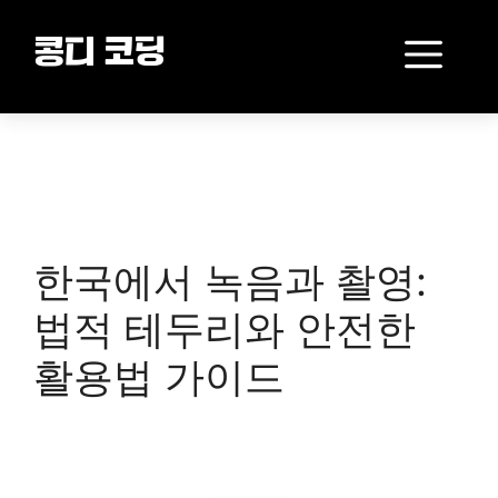
Skip
to
Me
콩디 코딩
content
한국에서 녹음과 촬영:
법적 테두리와 안전한
활용법 가이드