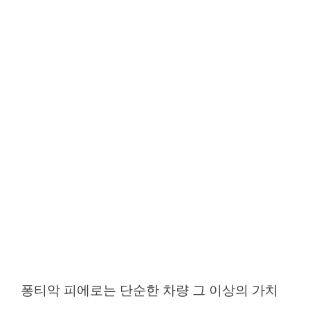
퐁티악 피에로는 단순한 차량 그 이상의 가치