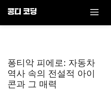
Skip
to
Me
콩디 코딩
content
퐁티악 피에로: 자동차
역사 속의 전설적 아이
콘과 그 매력