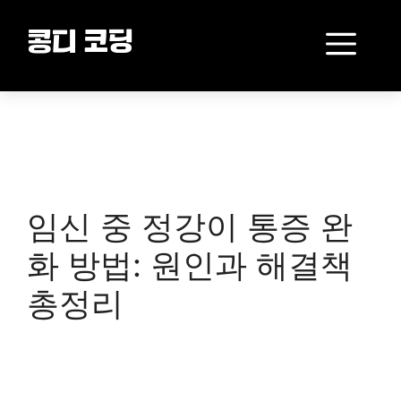
Skip
to
Me
콩디 코딩
content
임신 중 정강이 통증 완
화 방법: 원인과 해결책
총정리