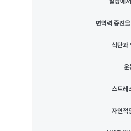
일상에서
면역력 증진을
식단과
운
스트레
자연적