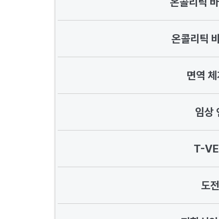
온콜리틱 
온콜리틱 
면역 
임상 
T-V
도전