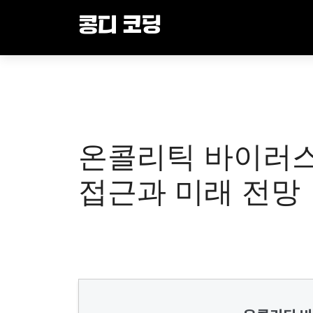
Skip
콩디 코딩
to
content
온콜리틱 바이러스
접근과 미래 전망