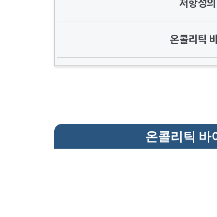
저항성의
온콜리틱 
온콜리틱 바