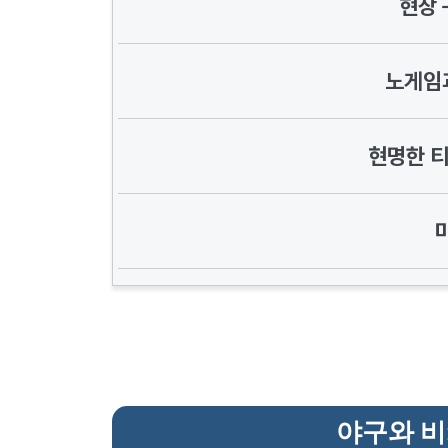
현장 
노게임
현명한 티
야구와 비