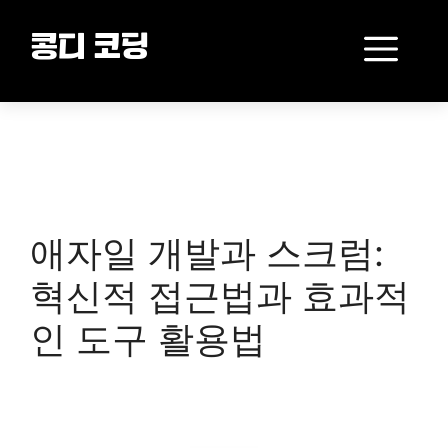
Skip
to
Me
콩디 코딩
content
애자일 개발과 스크럼:
혁신적 접근법과 효과적
인 도구 활용법