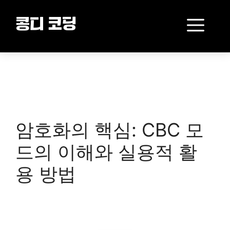
Skip
to
Me
콩디 코딩
content
암호화의 핵심: CBC 모
드의 이해와 실용적 활
용 방법