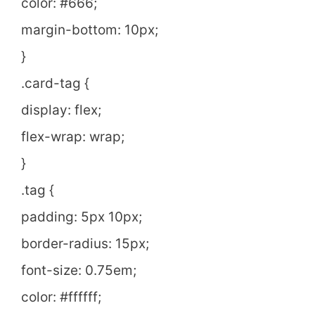
color: #666;
margin-bottom: 10px;
}
.card-tag {
display: flex;
flex-wrap: wrap;
}
.tag {
padding: 5px 10px;
border-radius: 15px;
font-size: 0.75em;
color: #ffffff;