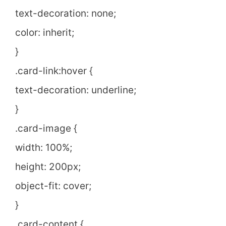
text-decoration: none;
color: inherit;
}
.card-link:hover {
text-decoration: underline;
}
.card-image {
width: 100%;
height: 200px;
object-fit: cover;
}
.card-content {