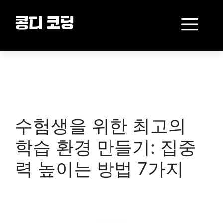
Skip
to
Me
콩디 코딩
content
수험생을 위한 최고의
학습 환경 만들기: 집중
력 높이는 방법 7가지