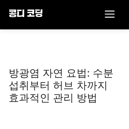
Skip
to
Me
콩디 코딩
content
방광염 자연 요법: 수분
섭취부터 허브 차까지
효과적인 관리 방법