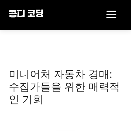
Skip
to
Me
콩디 코딩
content
미니어처 자동차 경매:
수집가들을 위한 매력적
인 기회