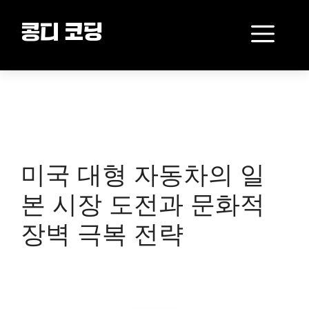
Skip
to
Me
콩디 코딩
content
미국 대형 자동차의 일
본 시장 도전과 문화적
장벽 극복 전략