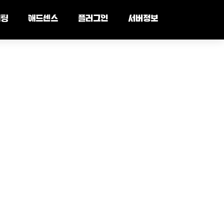
세팅
애드센스
플러그인
서버정보