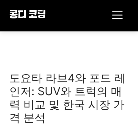
Skip
to
Me
콩디 코딩
content
도요타 라브4와 포드 레
인저: SUV와 트럭의 매
력 비교 및 한국 시장 가
격 분석