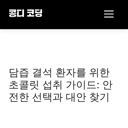
Skip
to
Me
콩디 코딩
content
담즙 결석 환자를 위한
초콜릿 섭취 가이드: 안
전한 선택과 대안 찾기