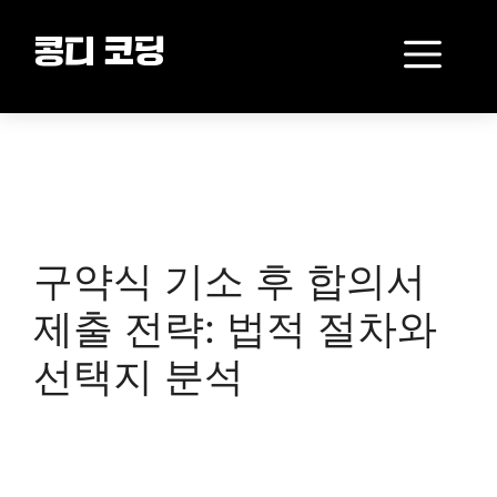
Skip
to
Me
콩디 코딩
content
구약식 기소 후 합의서
제출 전략: 법적 절차와
선택지 분석