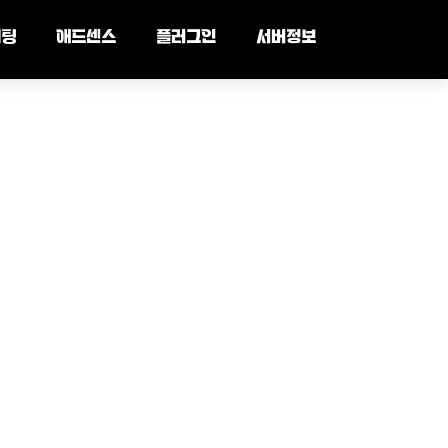
세팅
애드센스
플러그인
서버정보